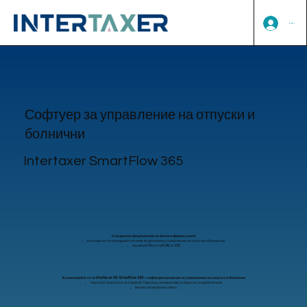
Log In
Софтуер за управление на отпуски и
болнични
Intertaxer SmartFlow 365
Специално предложение за всички фирми, които:
все още не сте внедрили система за дигитално управление на отпуски и болнични
ползвате Microsoft Office 365
Възползвайте се от Intertaxer HR SmartFlow 365 – софтуерно решение за управление на отпуски и болнични
Напълно безплатно за първите 3 месеца, независимо от броя на потребителите
Без инсталационна такса