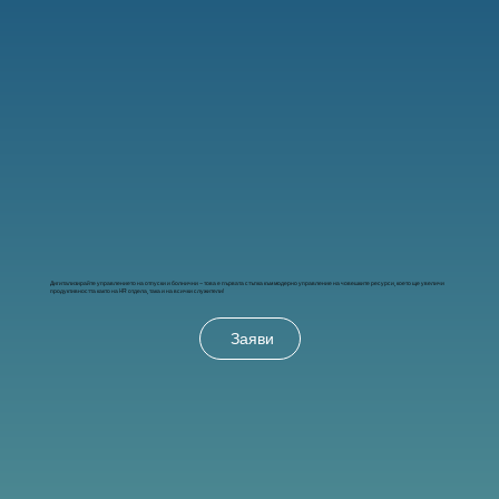
Дигитализирайте управлението на отпуски и болнични – това е първата стъпка към модерно управление на човешките ресурси, което ще увеличи
продуктивността както на HR отдела, така и на всички служители!
Заяви